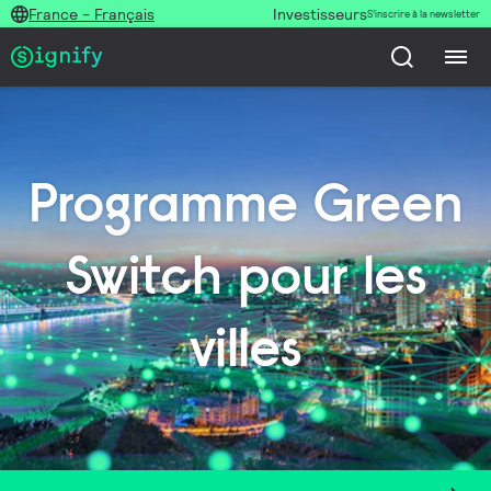
France - Français
Investisseurs
S’inscrire à la newsletter
Programme Green
Switch pour les
villes