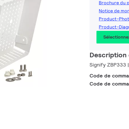
Brochure du 
Notice de mo
Product-Pho
Product-Dia
Sélectionne
Description 
Signify ZBP333 
Code de comm
Code de comma