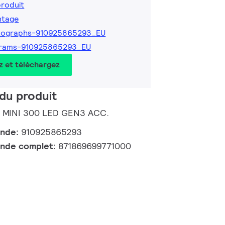
produit
ntage
tographs-910925865293_EU
grams-910925865293_EU
z et téléchargez
du produit
| MINI 300 LED GEN3 ACC.
ande:
910925865293
nde complet:
871869699771000