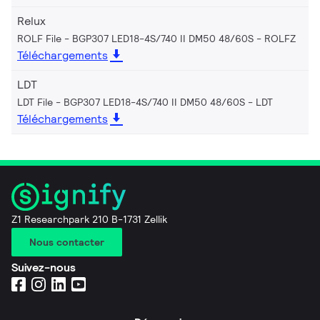
Relux
ROLF File - BGP307 LED18-4S/740 II DM50 48/60S
ROLFZ
Téléchargements
LDT
LDT File - BGP307 LED18-4S/740 II DM50 48/60S
LDT
Téléchargements
Z1 Researchpark 210 B-1731 Zellik
Nous contacter
Suivez-nous