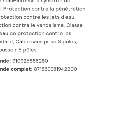
e semi-intensif à symétrie de
 | Protection contre la pénétration
otection contre les jets d’eau,
ction contre le vandalisme, Classe
veau de protection contre les
dard, Câble sans prise 3 pôles,
ussoir 5 pôles
ande:
910925866260
nde complet:
871869981942200