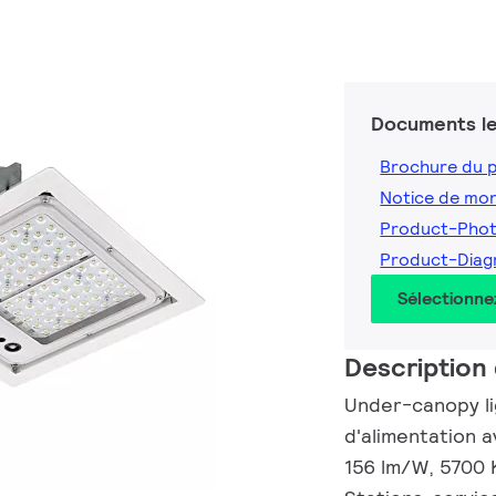
Documents le
Brochure du 
Notice de mo
Product-Pho
Product-Dia
Sélectionne
Description 
Under-canopy lig
d'alimentation a
156 lm/W, 5700 K