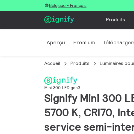
Belgique - Français
Produits
Aperçu
Premium
Télécharge
Accueil
Produits
Luminaires pour
Mini 300 LED gen3
Signify Mini 300 L
5700 K, CRI70, In
service semi-inten