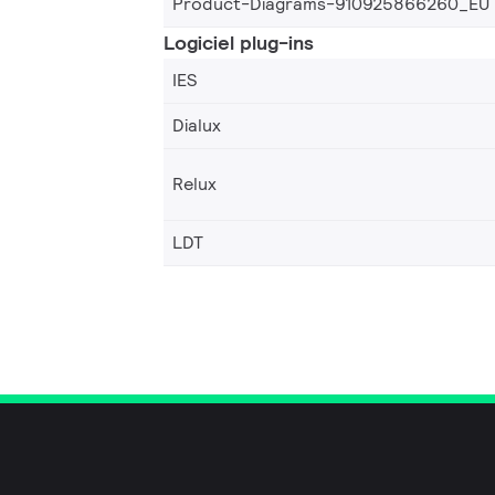
Product-Diagrams-910925866260_EU
Logiciel plug-ins
IES
Dialux
Relux
LDT