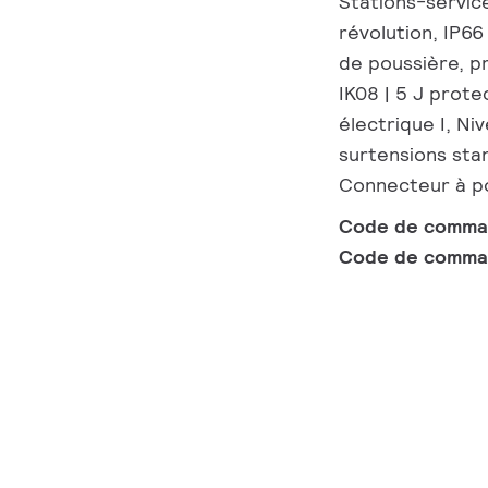
Stations-servic
révolution, IP66
de poussière, pr
IK08 | 5 J prote
électrique I, Ni
surtensions stan
Connecteur à po
Code de comm
Code de comma