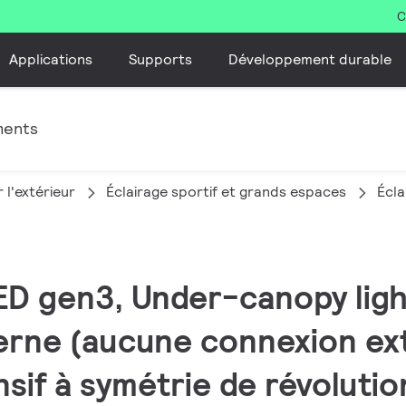
C
Applications
Supports
Développement durable
ments
 l'extérieur
Éclairage sportif et grands espaces
Écla
ED gen3, Under-canopy light
terne (aucune connexion ex
sif à symétrie de révolutio