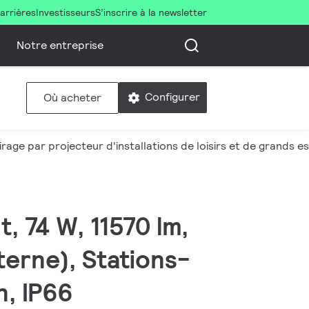
arrières
Investisseurs
S’inscrire à la newsletter
Notre entreprise
Configurer
Où acheter
irage par projecteur d'installations de loisirs et de grands 
, 74 W, 11570 lm,
terne), Stations-
n, IP66