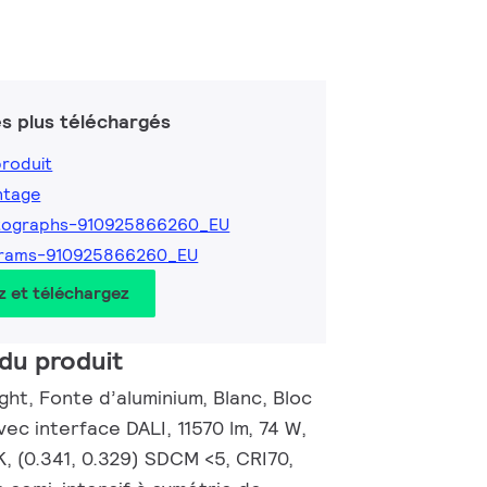
s plus téléchargés
produit
ntage
tographs-910925866260_EU
grams-910925866260_EU
z et téléchargez
du produit
ht, Fonte d’aluminium, Blanc, Bloc
vec interface DALI, 11570 lm, 74 W,
, (0.341, 0.329) SDCM <5, CRI70,