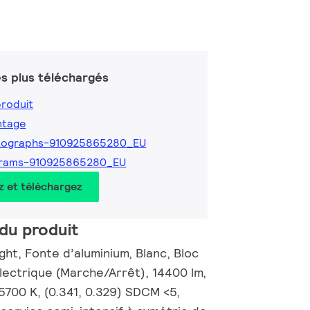
s plus téléchargés
produit
ntage
tographs-910925865280_EU
grams-910925865280_EU
z et téléchargez
du produit
ht, Fonte d’aluminium, Blanc, Bloc
lectrique (Marche/Arrêt), 14400 lm,
5700 K, (0.341, 0.329) SDCM <5,