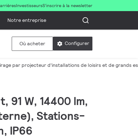
arrières
Investisseurs
S’inscrire à la newsletter
Notre entreprise
Configurer
Où acheter
irage par projecteur d'installations de loisirs et de grands 
t, 91 W, 14400 lm,
terne), Stations-
n, IP66