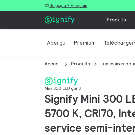
Belgique - Français
Produits
Aperçu
Premium
Télécharge
Accueil
Produits
Luminaires pour
Mini 300 LED gen3
Signify Mini 300 L
5700 K, CRI70, In
service semi-inten