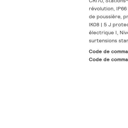
CRI70, Stations
révolution, IP66
de poussière, pr
IK08 | 5 J prote
électrique I, Ni
surtensions sta
Code de comm
Code de comma