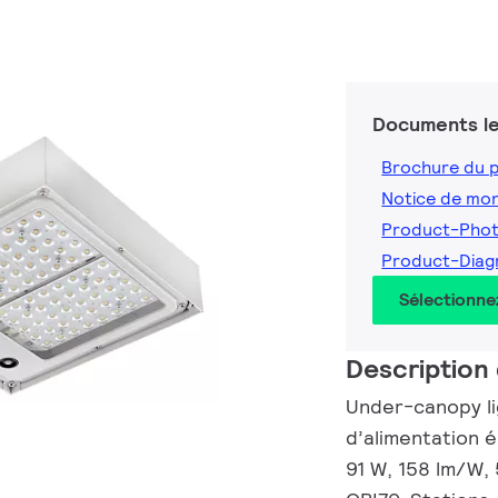
Documents le
Brochure du 
Notice de mo
Product-Pho
Product-Dia
Sélectionne
Description 
Under-canopy lig
d’alimentation é
91 W, 158 lm/W, 