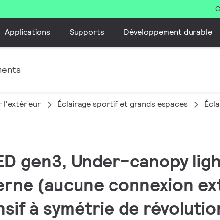
C
Applications
Supports
Développement durable
ments
 l'extérieur
Éclairage sportif et grands espaces
Écla
ED gen3, Under-canopy ligh
terne (aucune connexion ex
sif à symétrie de révolutio