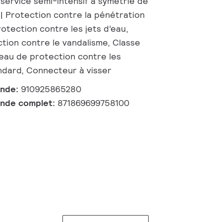
-service semi-intensif à symétrie de
 | Protection contre la pénétration
otection contre les jets d’eau,
ction contre le vandalisme, Classe
veau de protection contre les
ndard, Connecteur à visser
ande:
910925865280
nde complet:
871869699758100