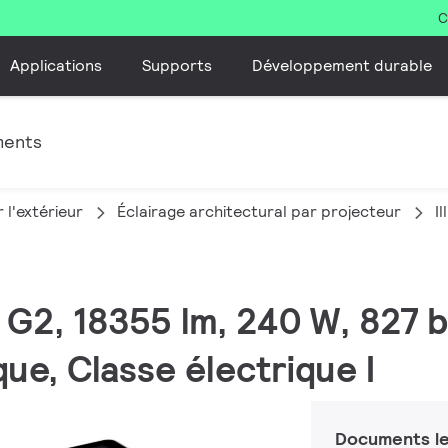
C
Applications
Supports
Développement durable
ments
 l'extérieur
Éclairage architectural par projecteur
I
M G2, 18355 lm, 240 W, 827 
e, Classe électrique I
Documents le