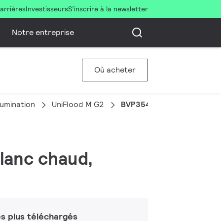
arrières
Investisseurs
S’inscrire à la newsletter
Notre entreprise
Où acheter
llumination
UniFlood M G2
BVP354 120LED 27K 220V 
blanc chaud,
s plus téléchargés