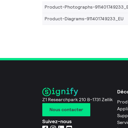
Product-Photographs-911401749233_
Product-Diagrams-911401749233_EU
Déco
Z1 Researchpark 210 B-1731 Zellik
Prod
Appl
Nous contacter
Supp
Suivez-nous
Servi