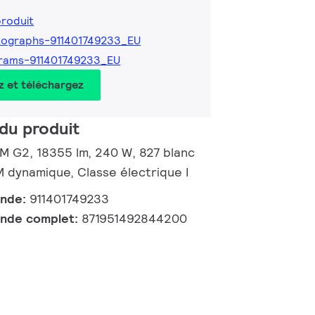
produit
ographs-911401749233_EU
rams-911401749233_EU
z et téléchargez
du produit
 M G2, 18355 lm, 240 W, 827 blanc
dynamique, Classe électrique I
ande:
911401749233
nde complet:
871951492844200