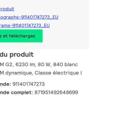
produit
ographs-911401747273_EU
rams-911401747273_EU
z et téléchargez
du produit
 M G2, 6230 lm, 80 W, 840 blanc
 dynamique, Classe électrique I
ande:
911401747273
nde complet:
871951492648699