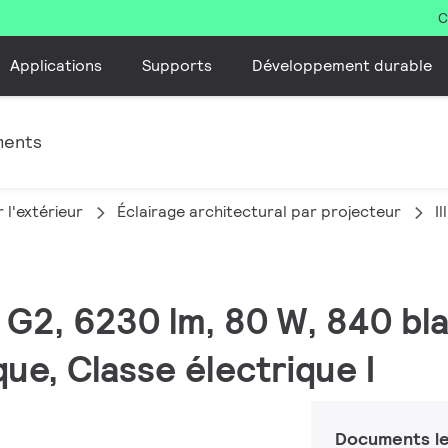
C
Applications
Supports
Développement durable
ments
 l'extérieur
Éclairage architectural par projecteur
I
M G2, 6230 lm, 80 W, 840 bl
e, Classe électrique I
Documents le