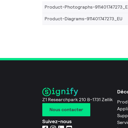
Product-Photographs-911401747273_
Product-Diagrams-911401747273_EU
Déco
Z1 Researchpark 210 B-1731 Zellik
Prod
Appl
Nous contacter
Supp
Suivez-nous
Servi