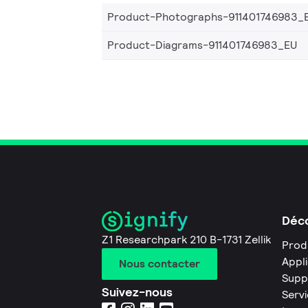
Product-Photographs-911401746983_
Product-Diagrams-911401746983_EU
Déco
Z1 Researchpark 210 B-1731 Zellik
Prod
Appl
Nous contacter
Supp
Suivez-nous
Servi