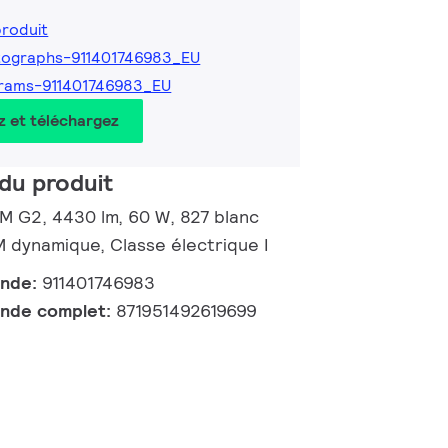
produit
ographs-911401746983_EU
rams-911401746983_EU
z et téléchargez
du produit
 M G2, 4430 lm, 60 W, 827 blanc
dynamique, Classe électrique I
ande:
911401746983
nde complet:
871951492619699