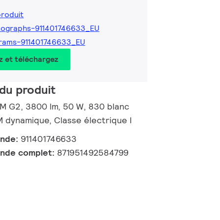
produit
tographs-911401746633_EU
rams-911401746633_EU
z et téléchargez
du produit
 M G2, 3800 lm, 50 W, 830 blanc
dynamique, Classe électrique I
ande:
911401746633
nde complet:
871951492584799