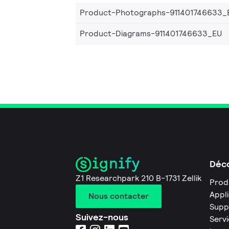
Product-Photographs-911401746633_
Product-Diagrams-911401746633_EU
Déco
Z1 Researchpark 210 B-1731 Zellik
Prod
Appl
Nous contacter
Supp
Suivez-nous
Servi