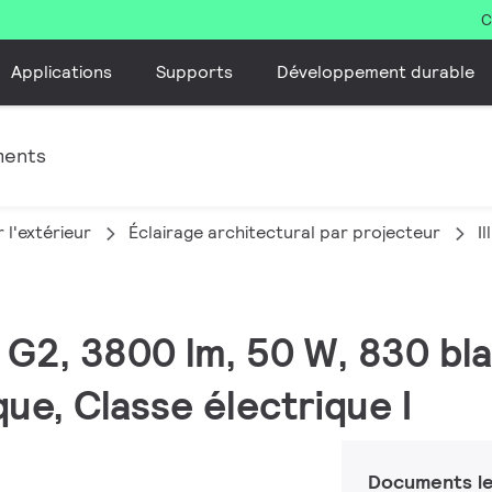
C
Applications
Supports
Développement durable
ments
 l'extérieur
Éclairage architectural par projecteur
I
M G2, 3800 lm, 50 W, 830 bl
e, Classe électrique I
Documents le