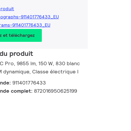
produit
tographs-911401776433_EU
rams-911401776433_EU
z et téléchargez
du produit
 C Pro, 9855 lm, 150 W, 830 blanc
dynamique, Classe électrique I
ande:
911401776433
nde complet:
872016950625199