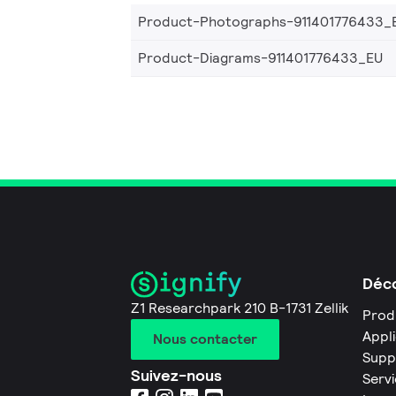
Product-Photographs-911401776433_
Product-Diagrams-911401776433_EU
Déco
Z1 Researchpark 210 B-1731 Zellik
Prod
Appl
Nous contacter
Supp
Suivez-nous
Servi