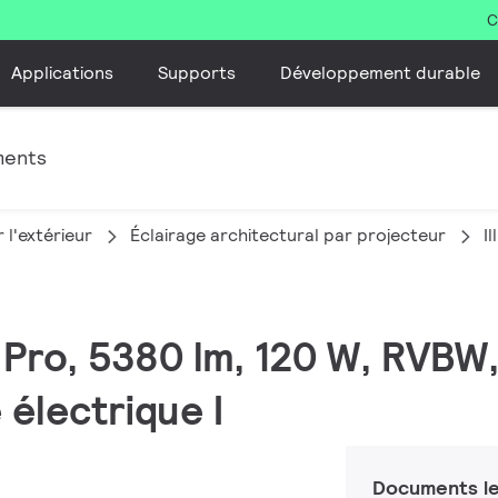
C
Applications
Supports
Développement durable
ments
 l'extérieur
Éclairage architectural par projecteur
I
C Pro, 5380 lm, 120 W, RV
 électrique I
Documents le