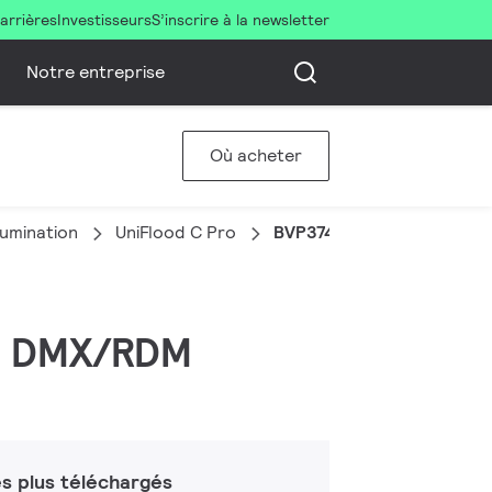
arrières
Investisseurs
S’inscrire à la newsletter
Notre entreprise
Où acheter
llumination
UniFlood C Pro
BVP374 48LED RGBNW 220
BW, DMX/RDM
s plus téléchargés