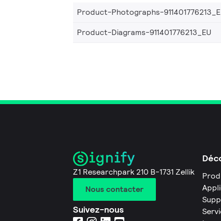
Product-Photographs-911401776213_
Product-Diagrams-911401776213_EU
Déco
Z1 Researchpark 210 B-1731 Zellik
Prod
Appl
Nous contacter
Supp
Suivez-nous
Servi