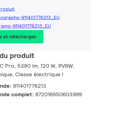
produit
ographs-911401776213_EU
rams-911401776213_EU
z et téléchargez
du produit
 C Pro, 5380 lm, 120 W, RVBW,
ue, Classe électrique I
ande:
911401776213
nde complet:
872016950603999