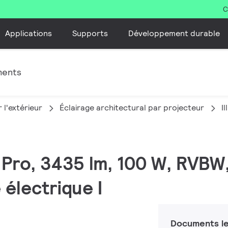
C
Applications
Supports
Développement durable
ments
 l'extérieur
Éclairage architectural par projecteur
I
C Pro, 3435 lm, 100 W, RV
 électrique I
Documents le