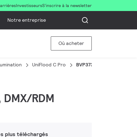
arrières
Investisseurs
S’inscrire à la newsletter
Notre entreprise
Où acheter
llumination
UniFlood C Pro
BVP373 36LED RGBWW 22
BW, DMX/RDM
s plus téléchargés