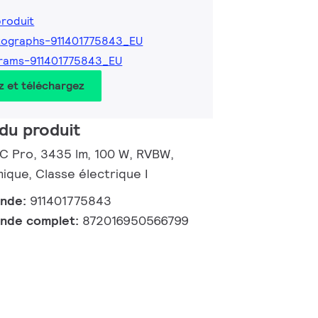
produit
tographs-911401775843_EU
rams-911401775843_EU
z et téléchargez
du produit
 C Pro, 3435 lm, 100 W, RVBW,
ue, Classe électrique I
ande:
911401775843
nde complet:
872016950566799