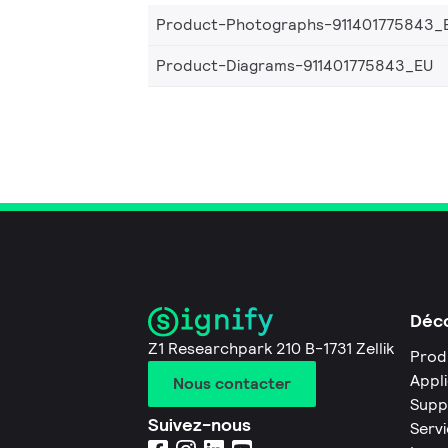
Product-Photographs-911401775843_
Product-Diagrams-911401775843_EU
Déco
Z1 Researchpark 210 B-1731 Zellik
Prod
Appl
Nous contacter
Supp
Suivez-nous
Servi