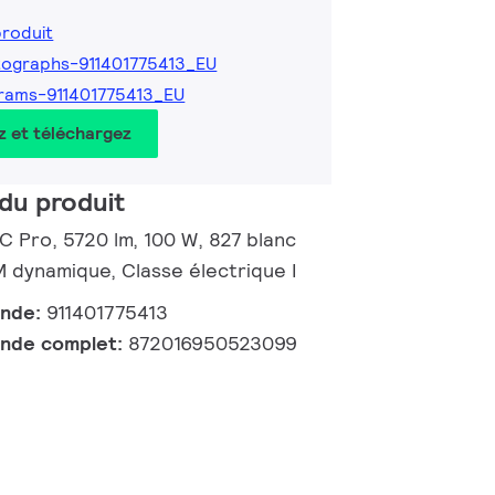
produit
ographs-911401775413_EU
rams-911401775413_EU
z et téléchargez
du produit
 C Pro, 5720 lm, 100 W, 827 blanc
dynamique, Classe électrique I
ande:
911401775413
nde complet:
872016950523099