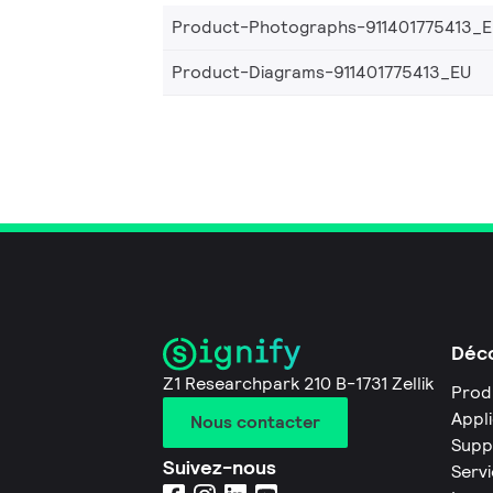
Product-Photographs-911401775413_
Product-Diagrams-911401775413_EU
Déco
Z1 Researchpark 210 B-1731 Zellik
Prod
Appl
Nous contacter
Supp
Suivez-nous
Servi