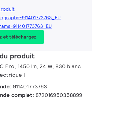
produit
ographs-911401773763_EU
rams-911401773763_EU
z et téléchargez
du produit
 C Pro, 1450 lm, 24 W, 830 blanc
ectrique I
ande:
911401773763
nde complet:
872016950358899