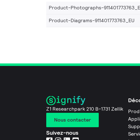
Product-Photographs-911401773763_
Product-Diagrams-911401773763_EU
Déco
Z1 Researchpark 210 B-1731 Zellik
Prod
Appl
Nous contacter
Supp
Suivez-nous
Servi