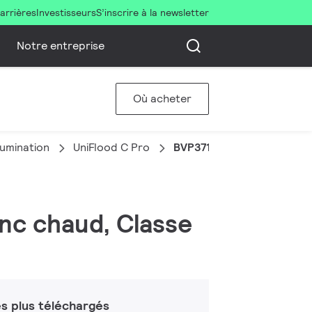
arrières
Investisseurs
S’inscrire à la newsletter
Notre entreprise
Où acheter
llumination
UniFlood C Pro
BVP371 12LED 30K 220V 4
anc chaud, Classe
s plus téléchargés