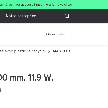
arrières
Investisseurs
S’inscrire à la newsletter
Notre entreprise
Où acheter
té avec plastique recyclé
MAS LEDtube 1200mm UE 11.9W
00 mm, 11.9 W,
h