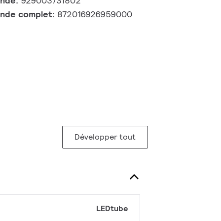
ande:
929003731802
nde complet:
872016926959000
Développer tout
LEDtube