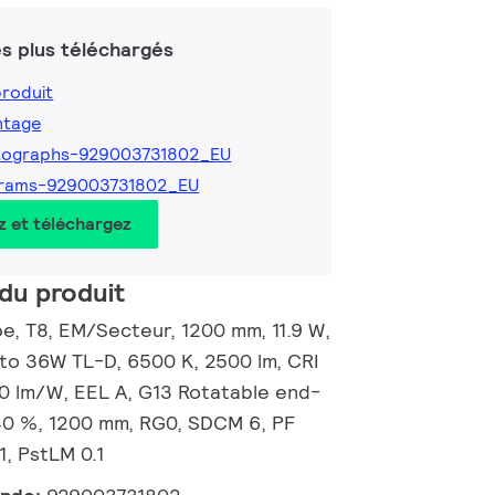
s plus téléchargés
produit
ntage
tographs-929003731802_EU
grams-929003731802_EU
z et téléchargez
du produit
, T8, EM/Secteur, 1200 mm, 11.9 W,
 to 36W TL-D, 6500 K, 2500 lm, CRI
10 lm/W, EEL A, G13 Rotatable end-
 40 %, 1200 mm, RG0, SDCM 6, PF
1, PstLM 0.1