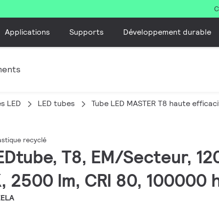
C
Applications
Supports
Développement durable
ments
es LED
LED tubes
Tube LED MASTER T8 haute efficaci
stique recyclé
EDtube, T8, EM/Secteur, 12
 2500 lm, CRI 80, 100000 
EELA