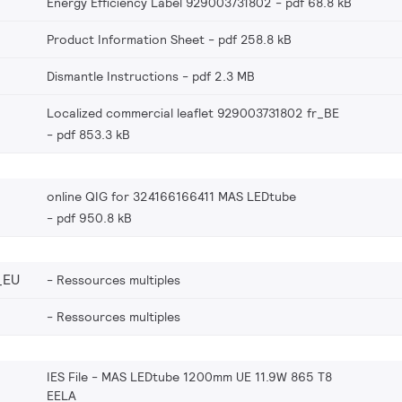
Energy Efficiency Label 929003731802
pdf 68.8 kB
Product Information Sheet
pdf 258.8 kB
Dismantle Instructions
pdf 2.3 MB
Localized commercial leaflet 929003731802 fr_BE
pdf 853.3 kB
online QIG for 324166166411 MAS LEDtube
pdf 950.8 kB
_EU
Ressources multiples
Ressources multiples
IES File - MAS LEDtube 1200mm UE 11.9W 865 T8
EELA