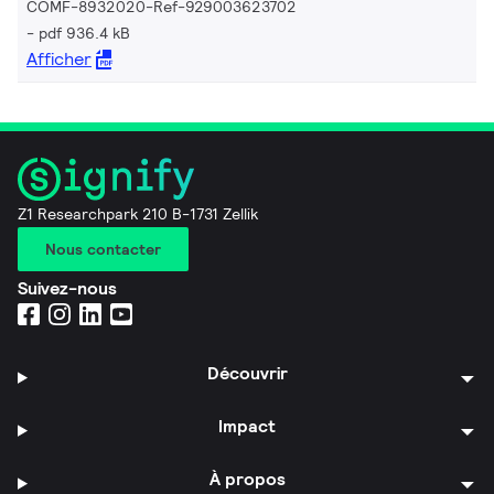
COMF-8932020-Ref-929003623702
pdf 936.4 kB
Afficher
Z1 Researchpark 210 B-1731 Zellik
Nous contacter
Suivez-nous
Découvrir
Impact
À propos