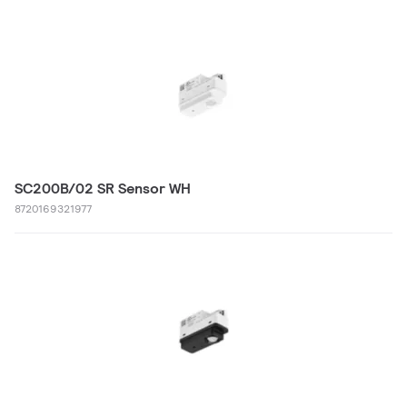
SC200B/02 SR Sensor WH
8720169321977