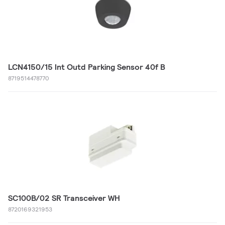
LCN4150/15 Int Outd Parking Sensor 40f B
8719514478770
SC100B/02 SR Transceiver WH
8720169321953