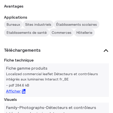
également des multicapteurs permettant en plus de piloter les
Avantages
lumières en fonction de la variation de la lumière du jour. Le
résultat ? Économies d'énergie très intéressantes, avec plus
Applications
de flexibilité dans le contrôle.
Bureaux
Sites industriels
Établissements scolaires
Etablissements de santé
Commerces
Hôtellerie
Téléchargements
Fiche technique
Fiche gamme produits
Localized commercial leaflet Détecteurs et contrôleurs
intégrés aux luminaires Interact fr_BE
pdf 284.6 kB
Afficher
Visuels
Family-Photographs-Détecteurs et contrôleurs