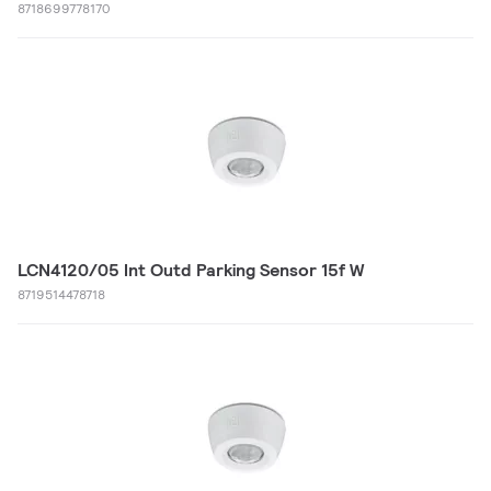
8718699778170
LCN4120/05 Int Outd Parking Sensor 15f W
8719514478718