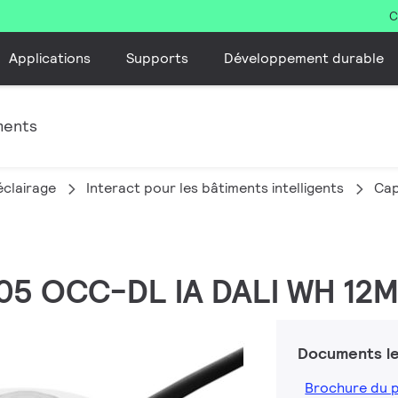
C
Applications
Supports
Développement durable
ments
clairage
Interact pour les bâtiments intelligents
Cap
05 OCC-DL IA DALI WH 12M
Documents le
Brochure du 