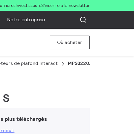
arrières
Investisseurs
S’inscrire à la newsletter
Notre entreprise
Où acheter
teurs de plafond Interact
MPS3220/05 OCC-DL IA DALI
 S
s plus téléchargés
produit