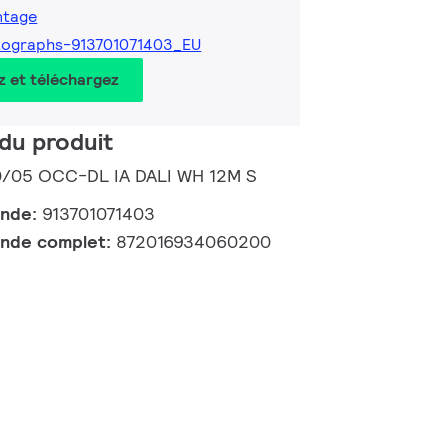
ntage
tographs-913701071403_EU
z et téléchargez
du produit
0/05 OCC-DL IA DALI WH 12M S
ande:
913701071403
nde complet:
872016934060200