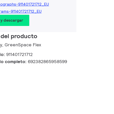
ographs-911401721712_EU
rams-911401721712_EU
 y descargar
 del producto
ry, GreenSpace Flex
do:
911401721712
do completo:
692382865958599