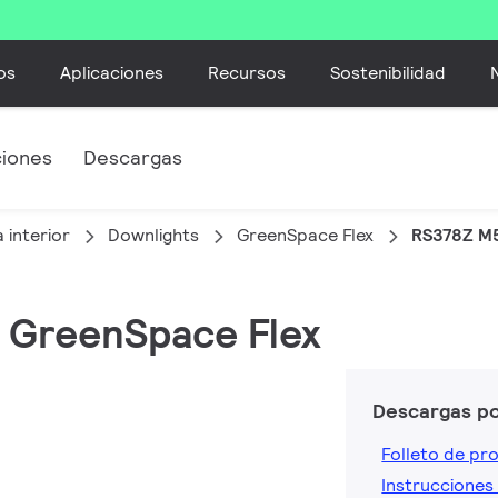
os
Aplicaciones
Recursos
Sostenibilidad
ciones
Descargas
 interior
Downlights
GreenSpace Flex
RS378Z M5
, GreenSpace Flex
Descargas p
Folleto de pr
Instrucciones 