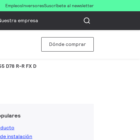
Empleos
Inversores
Suscríbete al newsletter
Nuestra empresa
Dónde comprar
5 D78 R-R FX D
opulares
oducto
de instalación