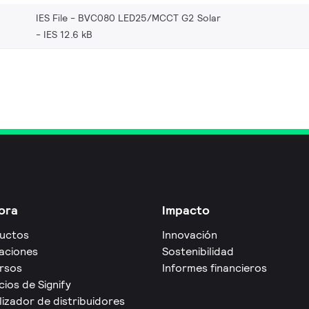
IES File - BVC080 LED25/MCCT G2 Solar
IES 12.6 kB
ora
Impacto
uctos
Innovación
caciones
Sostenibilidad
rsos
Informes financieros
cios de Signify
izador de distribuidores