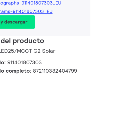
tographs-911401807303_EU
rams-911401807303_EU
 y descargar
 del producto
 LED25/MCCT G2 Solar
do:
911401807303
do completo:
872110332404799