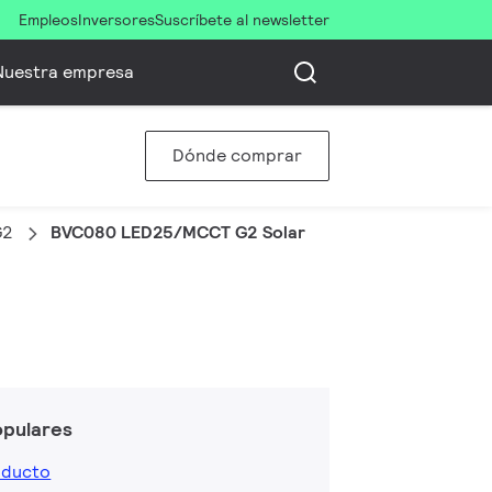
Empleos
Inversores
Suscríbete al newsletter
Nuestra empresa
Dónde comprar
G2
BVC080 LED25/MCCT G2 Solar
opulares
oducto