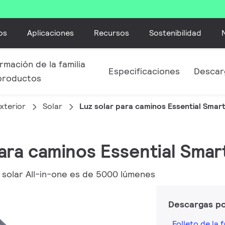
os
Aplicaciones
Recursos
Sostenibilidad
rmación de la familia
Especificaciones
Descar
productos
xterior
Solar
Luz solar para caminos Essential Smart
para caminos Essential Smar
 solar All-in-one es de 5000 lúmenes
Descargas p
Folleto de la f