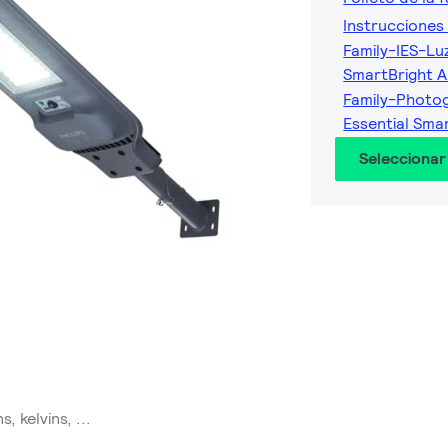
Instrucciones 
Family-IES-Lu
SmartBright A
Family-Photo
Essential Sma
Seleccionar