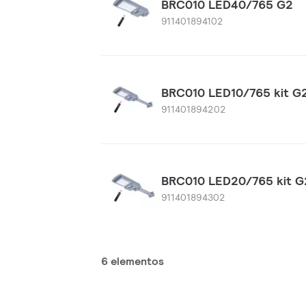
BRC010 LED40/765 G2
911401894102
BRC010 LED10/765 kit G
911401894202
BRC010 LED20/765 kit G
911401894302
6 elementos