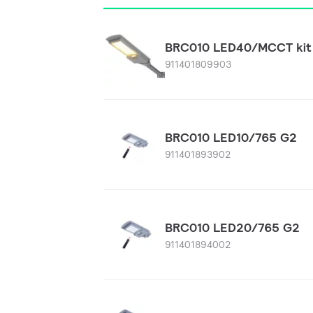
BRC010 LED40/MCCT kit
911401809903
BRC010 LED10/765 G2
911401893902
BRC010 LED20/765 G2
911401894002