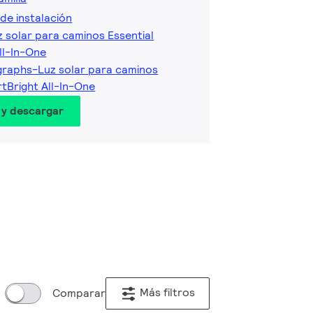
de instalación
z solar para caminos Essential
ll-In-One
graphs-Luz solar para caminos
rtBright All-In-One
 y descargar
Más filtros
Comparar