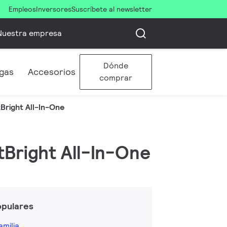
Empleos
Inversores
Suscríbete al newsletter
Nuestra empresa
Dónde
gas
Accesorios
comprar
Bright All-In-One
tBright All-In-One
opulares
amilia