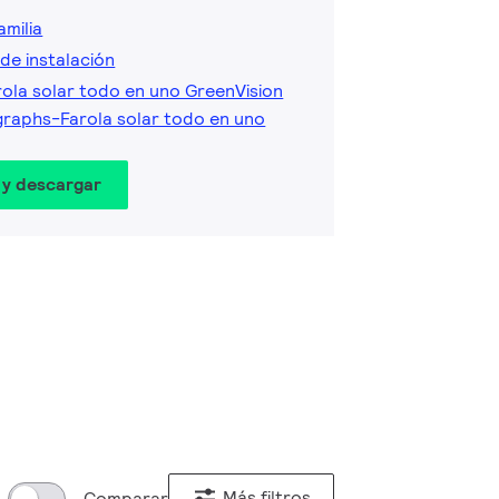
amilia
de instalación
rola solar todo en uno GreenVision
raphs-Farola solar todo en uno
 y descargar
Más filtros
Comparar