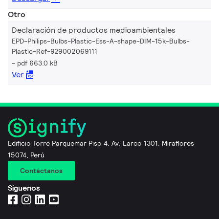
Otro
Declaración de productos medioambientales
EPD-Philips-Bulbs-Plastic-Ess-A-shape-DIM-15k-Bulbs-
Plastic-Ref-929002069111
pdf 663.0 kB
Ver
Edificio Torre Parquemar Piso 4, Av. Larco 1301, Miraflores
15074, Perú
Contáctanos
Síguenos