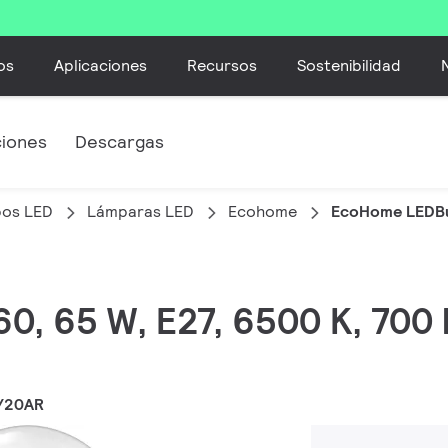
os
Aplicaciones
Recursos
Sostenibilidad
ciones
Descargas
bos LED
Lámparas LED
Ecohome
EcoHome LEDBu
60, 65 W, E27, 6500 K, 700 
/20AR