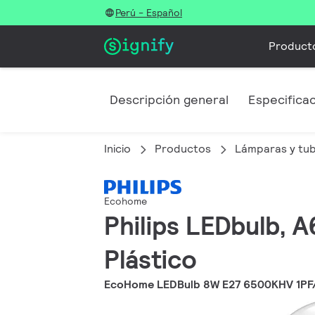
Perú - Español
Product
Descripción general
Especifica
Inicio
Productos
Lámparas y tu
Ecohome
Philips LEDbulb, A
Plástico
EcoHome LEDBulb 8W E27 6500KHV 1PF