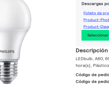
Descargas p
Folleto de pr
Product-Pho
Product-Dia
Seleccionar
Descripción
LEDbulb, A60, 6
hora(s), Plástic
Código de pedi
Código de pedi