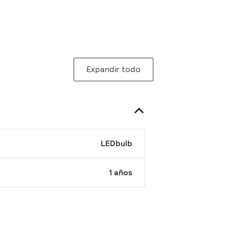
Expandir todo
LEDbulb
1 años