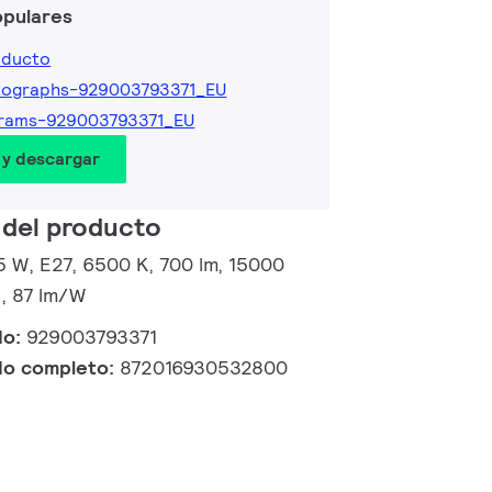
opulares
oducto
tographs-929003793371_EU
grams-929003793371_EU
 y descargar
 del producto
5 W, E27, 6500 K, 700 lm, 15000
o, 87 lm/W
do:
929003793371
do completo:
872016930532800