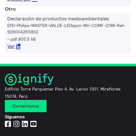
Otro
Declaración de productos medioambientales
EPD-Philips-MASTER-VALUE-LEDspot-MV-COMF-2198-Ref-
929004255802
pdf 805.5 kB
Ver
Edificio Torre Parquemar Piso 4, Av. Larco 1301, Miraflores
15074, Perú
Contáctanos
Síguenos