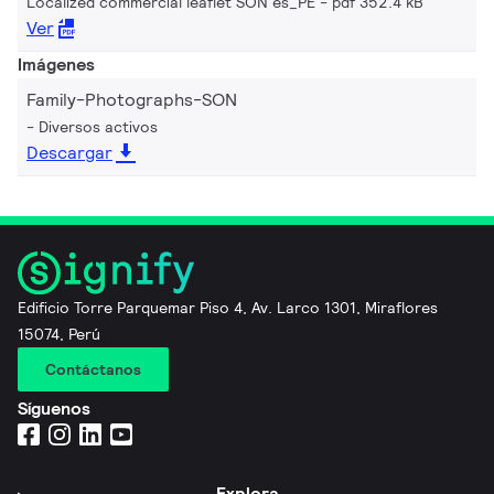
Localized commercial leaflet SON es_PE
pdf 352.4 kB
Ver
Imágenes
Family-Photographs-SON
Diversos activos
Descargar
Edificio Torre Parquemar Piso 4, Av. Larco 1301, Miraflores
15074, Perú
Contáctanos
Síguenos
Explora