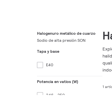
H
Halogenuro metálico de cuarzo
Sodio de alta presión SON
Expl
Tapa y base
hali
qual
E40
indo
Potencia en vatios (W)
1 artí
246 - 250
381 - 400