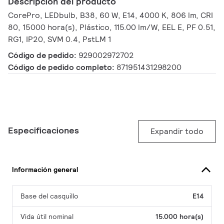
Descripción del producto
CorePro, LEDbulb, B38, 60 W, E14, 4000 K, 806 lm, CRI
80, 15000 hora(s), Plástico, 115.00 lm/W, EEL E, PF 0.51,
RG1, IP20, SVM 0.4, PstLM 1
Código de pedido:
929002972702
Código de pedido completo:
871951431298200
Especificaciones
Expandir todo
Información general
Base del casquillo
E14
Vida útil nominal
15.000 hora(s)