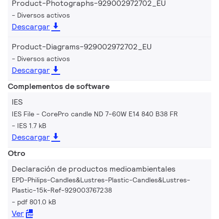
Product-Photographs-929002972702_EU
Diversos activos
Descargar
Product-Diagrams-929002972702_EU
Diversos activos
Descargar
Complementos de software
IES
IES File - CorePro candle ND 7-60W E14 840 B38 FR
IES 1.7 kB
Descargar
Otro
Declaración de productos medioambientales
EPD-Philips-Candles&Lustres-Plastic-Candles&Lustres-
Plastic-15k-Ref-929003767238
pdf 801.0 kB
Ver