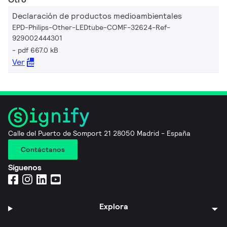
Declaración de productos medioambientales
EPD-Philips-Other-LEDtube-COMF-32624-Ref-
929002444301
pdf 667.0 kB
Ver
Calle del Puerto de Somport 21 28050 Madrid - España
Contáctanos
Síguenos
Explora