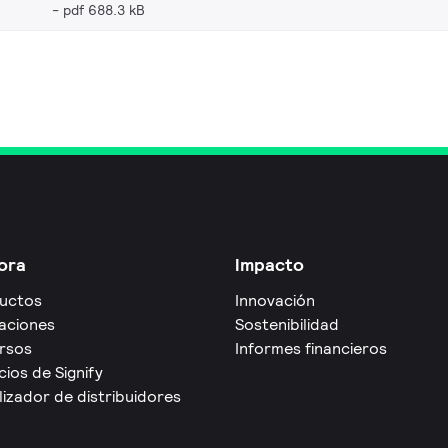
pdf 688.3 kB
ora
Impacto
uctos
Innovación
caciones
Sostenibilidad
rsos
Informes financieros
cios de Signify
izador de distribuidores