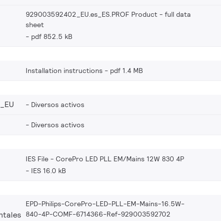
929003592402_EU.es_ES.PROF Product - full data
sheet
pdf 852.5 kB
Installation instructions
pdf 1.4 MB
2_EU
Diversos activos
Diversos activos
IES File - CorePro LED PLL EM/Mains 12W 830 4P
IES 16.0 kB
EPD-Philips-CorePro-LED-PLL-EM-Mains-16.5W-
840-4P-COMF-6714366-Ref-929003592702
ntales