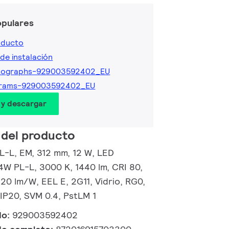
opulares
oducto
de instalación
tographs-929003592402_EU
grams-929003592402_EU
 y descargar
 del producto
L-L, EM, 312 mm, 12 W, LED
4W PL-L, 3000 K, 1440 lm, CRI 80,
20 lm/W, EEL E, 2G11, Vidrio, RG0,
 IP20, SVM 0.4, PstLM 1
do:
929003592402