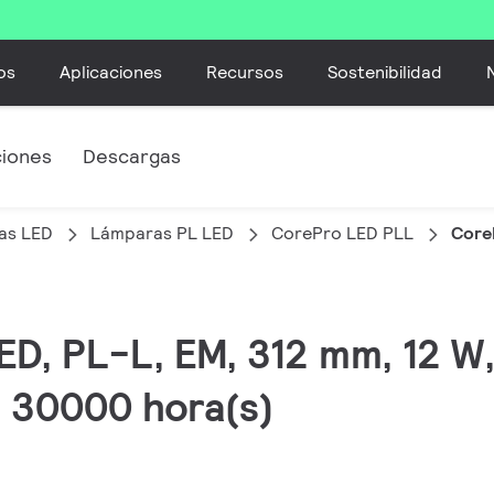
os
Aplicaciones
Recursos
Sostenibilidad
ciones
Descargas
as LED
Lámparas PL LED
CorePro LED PLL
Core
LED, PL-L, EM, 312 mm, 12 
, 30000 hora(s)