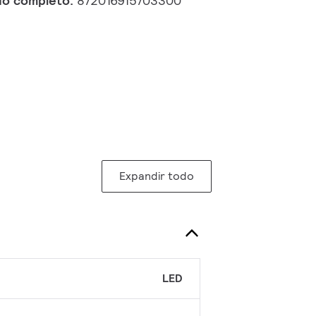
do completo:
872016915703300
Expandir todo
LED