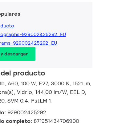
opulares
oducto
tographs-929002425292_EU
grams-929002425292_EU
 y descargar
 del producto
, A60, 100 W, E27, 3000 K, 1521 lm,
ra(s), Vidrio, 144.00 lm/W, EEL D,
20, SVM 0.4, PstLM 1
do:
929002425292
do completo:
871951434706900