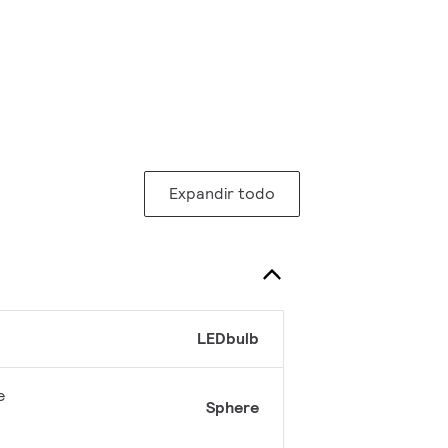
Expandir todo
LEDbulb
e
Sphere