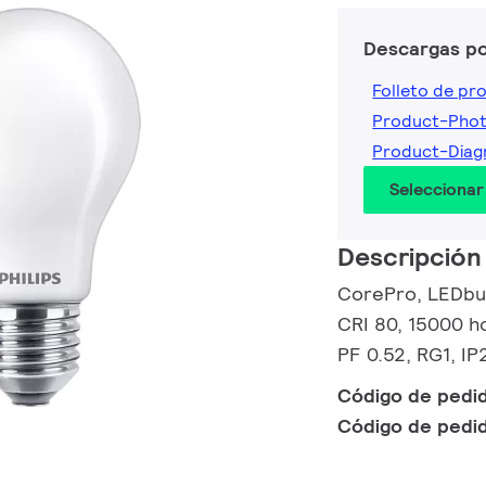
Descargas p
Folleto de pr
Product-Pho
Product-Dia
Seleccionar
Descripción
CorePro, LEDbulb
CRI 80, 15000 ho
PF 0.52, RG1, IP
Código de pedi
Código de pedi