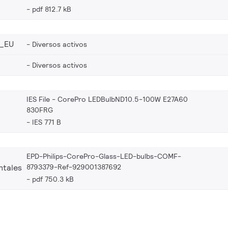
pdf 812.7 kB
_EU
Diversos activos
Diversos activos
IES File - CorePro LEDBulbND10.5-100W E27A60
830FRG
IES 771 B
EPD-Philips-CorePro-Glass-LED-bulbs-COMF-
8793379-Ref-929001387692
ntales
pdf 750.3 kB