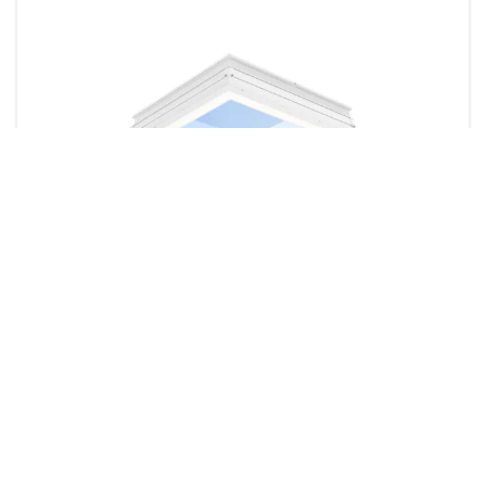
NatureConnect skylight
1 producto
Descargas