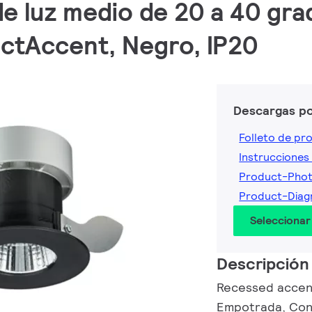
de luz medio de 20 a 40 gra
fectAccent, Negro, IP20
Descargas p
Folleto de pr
Instrucciones 
Product-Pho
Product-Dia
Seleccionar
Descripción
Recessed accent
Empotrada, Cont