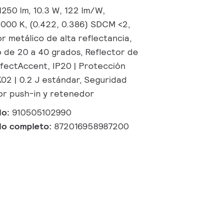
250 lm, 10.3 W, 122 lm/W,
000 K, (0.422, 0.386) SDCM <2,
r metálico de alta reflectancia,
o de 20 a 40 grados, Reflector de
rfectAccent, IP20 | Protección
K02 | 0.2 J estándar, Seguridad
tor push-in y retenedor
do:
910505102990
do completo:
872016958987200