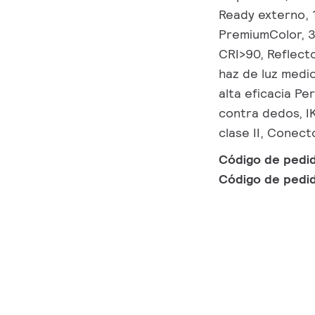
Ready externo, 1
PremiumColor, 3
CRI>90, Reflecto
haz de luz medi
alta eficacia Pe
contra dedos, I
clase II, Conec
Código de pedi
Código de pedi