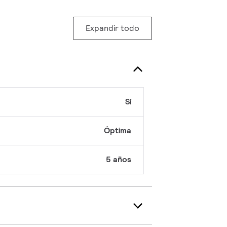
Expandir todo
Sí
Óptima
5 años