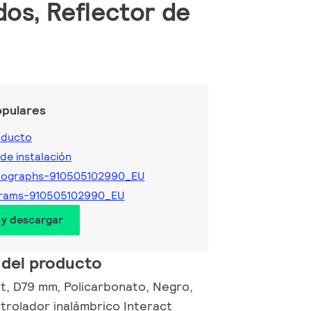
dos, Reflector de
opulares
oducto
de instalación
tographs-910505102990_EU
grams-910505102990_EU
 y descargar
 del producto
, D79 mm, Policarbonato, Negro,
rolador inalámbrico Interact