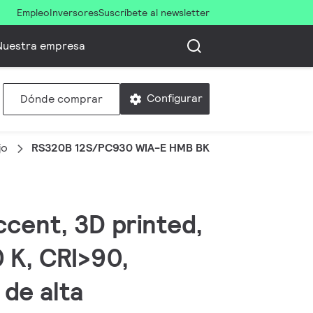
Empleo
Inversores
Suscríbete al newsletter
Nuestra empresa
Configurar
Dónde comprar
jo
RS320B 12S/PC930 WIA-E HMB BK
ccent, 3D printed,
 K, CRI>90,
 de alta