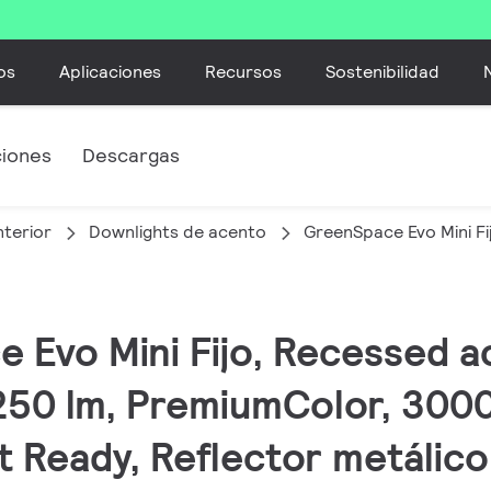
os
Aplicaciones
Recursos
Sostenibilidad
ciones
Descargas
nterior
Downlights de acento
GreenSpace Evo Mini Fi
e Evo Mini Fijo, Recessed a
250 lm, PremiumColor, 3000
ct Ready, Reflector metálico