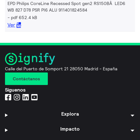
EPD Philips CoreLine Recessed Spot gen2 RS150BÂ LED6
WB 827 D78 PSR PI6 ALU 911401824584
pdf 652.4 kB
Ver
Calle del Puerto de Somport 21 28050 Madrid - España
Contáctanos
Síguenos
Explora
Impacto