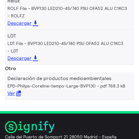
Relux
ROLF File - BVP130 LED210-4S/740 PSU OFA52 ALU C1KC3
ROLFZ
Descargar
LDT
LDT File - BVP130 LED210-4S/740 PSU OFA52 ALU C1KC3
LDT
Descargar
Otro
Declaración de productos medioambientales
EPD-Philips-Coreline-tempo-Large-BVP130
pdf 768.3 kB
Ver
Calle del Puerto de Somport 21 28050 Madrid - España