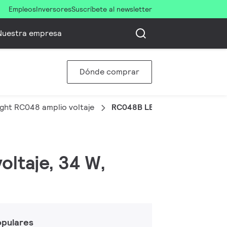
Empleos
Inversores
Suscríbete al newsletter
Nuestra empresa
Dónde comprar
ght RC048 amplio voltaje
RC048B LED42S/865 100-277
oltaje, 34 W,
opulares