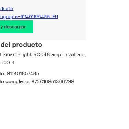
oducto
tographs-911401857485_EU
 y descargar
 del producto
D SmartBright RC048 amplio voltaje,
6500 K
do:
911401857485
do completo:
872016951366299