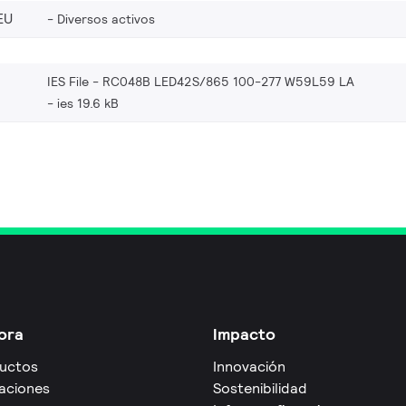
EU
Diversos activos
IES File - RC048B LED42S/865 100-277 W59L59 LA
ies 19.6 kB
ora
Impacto
uctos
Innovación
caciones
Sostenibilidad