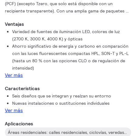
(PCF) (excepto Tzero, que solo está disponible con un
recipiente transparente). Con una amplia gama de paquetes de
lúmenes, fuentes de luz LED de color blanco neutro o blanco
Ventajas
cálido, y una gama de ópticas específicas para alturas de
Variedad de fuentes de iluminación LED, colores de luz
montaje más bajas, es fácil seleccionar la versión que mejor se
(2700 K, 3000 K, 4000 K) y ópticas
adapte a los requisitos específicos de tu proyecto. Todo ello
Ahorro significativo de energía y carbono en comparación
combinado con una larga vida útil de 100,000 horas de
con las luces fluorescentes compactas HPL, SON-T y PL-L
funcionamiento. Además, TownGuide Performer cuenta con una
(hasta un 80 % con las opciones CLO o de regulación de
variedad de opciones de sistemas de control que pueden
intensidad)
hacer de esta luminaria una parte integral de los programas
Ver más
inteligentes de reducción de energía. Esto incluye el control de
atenuación autónomo LineSwitch, LumiStep, DynaDimmer, y el
Características
control de grupos de red codificados, además de la perfecta
Seis diseños que se integran y realzan su entorno
conectividad remota con el software de gestión de iluminación
Nuevas instalaciones o sustituciones individuales
Interact. La instalación es fácil. Gracias al conector de silbato
Ver más
de bayoneta con prensaestopas integrado situado en la
espiga, no es necesario abrir la luminaria para su instalación.
Aplicaciones
La aplicación Signify Service Tag ofrece acceso directo a
Áreas residenciales: calles residenciales, ciclovías, veredas, rotondas, plazas, parques, áreas de juegos, estacionamientos
todos los datos relevantes, lo que garantiza que el