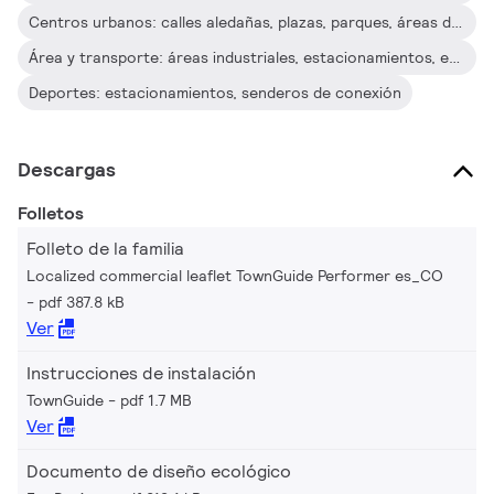
mantenimiento también sea sencillo. Philips ha hecho todo lo
Centros urbanos: calles aledañas, plazas, parques, áreas de juegos, ciclovías, veredas, estacionamientos, rotondas, áreas peatonales y de centros comerciales
posible para que el costo total de propiedad (TCO) de la
Área y transporte: áreas industriales, estacionamientos, estaciones de servicio, aeropuertos, puertos, áreas de transporte público
luminaria sea lo más atractivo posible. Y como
Deportes: estacionamientos, senderos de conexión
TownGuide Performer es una luminaria LED dedicada,
compatible con una variedad de sistemas de control, hay un
importante ahorro de costos de energía y mantenimiento en
Descargas
comparación con la iluminación convencional.
Folletos
Folleto de la familia
Localized commercial leaflet TownGuide Performer es_CO
pdf 387.8 kB
Ver
Instrucciones de instalación
TownGuide
pdf 1.7 MB
Ver
Documento de diseño ecológico