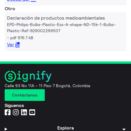
Otro
Declaración de productos medioambientales
EPD-Philips-Bulbs-Plastic-Ess-A-shape-ND-15k-1-Bulbs-
Plastic-Ref-929002299507
pdf 976.7 kB
Ver
Calle 93 No 11A – 11 Piso 7 Bogotá, Colombia
Contáctanos
Síguenos
Explora