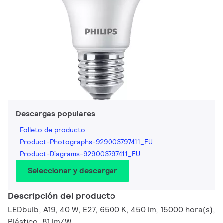
Descargas populares
Folleto de producto
Product-Photographs-929003797411_EU
Product-Diagrams-929003797411_EU
Seleccionar y descargar
Descripción del producto
LEDbulb, A19, 40 W, E27, 6500 K, 450 lm, 15000 hora(s),
Plástico, 81 lm/W