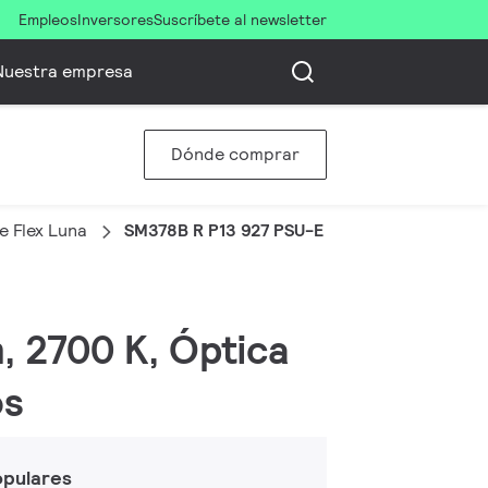
Empleos
Inversores
Suscríbete al newsletter
Nuestra empresa
Dónde comprar
 Flex Luna
SM378B R P13 927 PSU-E NB D100 G-TT PRO
, 2700 K, Óptica
os
opulares