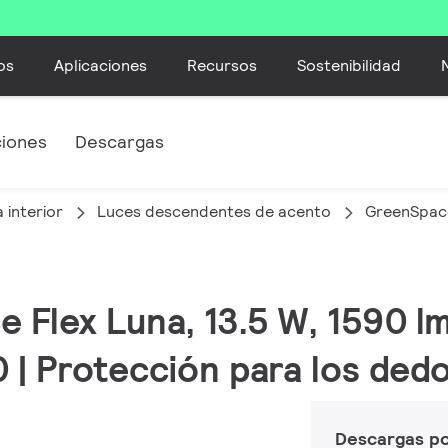
os
Aplicaciones
Recursos
Sostenibilidad
ciones
Descargas
 interior
Luces descendentes de acento
GreenSpace
 Flex Luna, 13.5 W, 1590 lm
0 | Protección para los ded
Descargas p