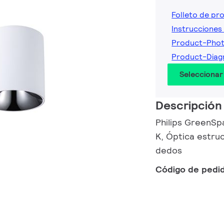
Folleto de pr
Instrucciones 
Product-Pho
Product-Dia
Seleccionar
Descripción
Philips GreenSpa
K, Óptica estruc
dedos
Código de pedi