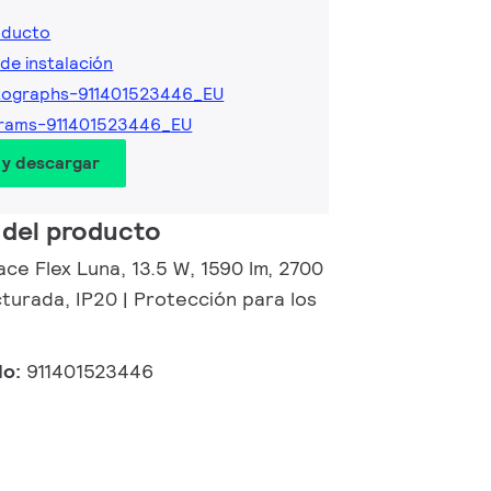
oducto
de instalación
tographs-911401523446_EU
grams-911401523446_EU
 y descargar
 del producto
ce Flex Luna, 13.5 W, 1590 lm, 2700
turada, IP20 | Protección para los
do:
911401523446