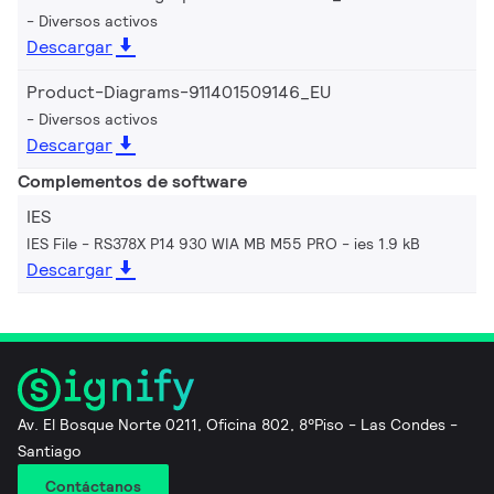
Diversos activos
Descargar
Product-Diagrams-911401509146_EU
Diversos activos
Descargar
Complementos de software
IES
IES File - RS378X P14 930 WIA MB M55 PRO
ies 1.9 kB
Descargar
Av. El Bosque Norte 0211, Oficina 802, 8°Piso - Las Condes -
Santiago
Contáctanos