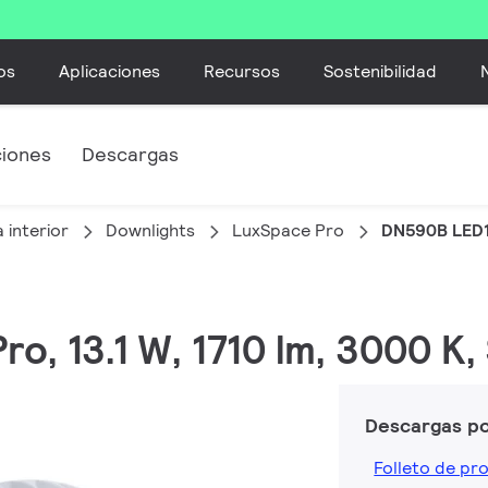
os
Aplicaciones
Recursos
Sostenibilidad
ciones
Descargas
 interior
Downlights
LuxSpace Pro
DN590B LED1
o, 13.1 W, 1710 lm, 3000 K, S
Descargas p
Folleto de pr