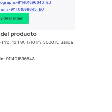
tographs-911401596643_EU
grams-911401596643_EU
 y descargar
 del producto
 Pro, 13.1 W, 1710 lm, 3000 K, Salida
do:
911401596643