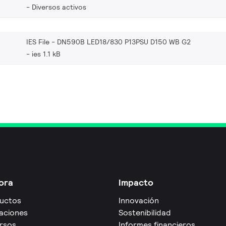
Diversos activos
IES File - DN590B LED18/830 P13PSU D150 WB G2
ies 1.1 kB
ora
Impacto
uctos
Innovación
caciones
Sostenibilidad
rsos
Informes financieros