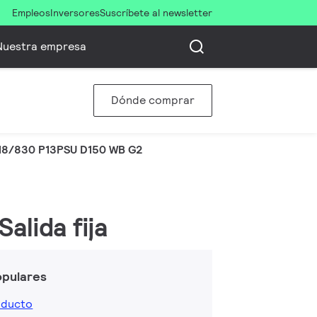
Empleos
Inversores
Suscríbete al newsletter
Nuestra empresa
Dónde comprar
8/830 P13PSU D150 WB G2
alida fija
opulares
oducto