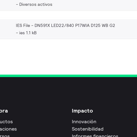
Diversos activos
IES File - DN591X LED22/840 P17WIA D125 WB G2
ies 1.1 kB
ora
Impacto
uctos
Innovación
caciones
Sostenibilidad
rsos
Informes financieros