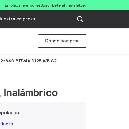
Empleos
Inversores
Suscríbete al newsletter
Nuestra empresa
Dónde comprar
2/840 P17WIA D125 WB G2
, Inalámbrico
opulares
oducto