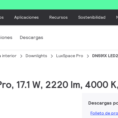
os
Aplicaciones
Recursos
Sostenibilidad
ciones
Descargas
 interior
Downlights
LuxSpace Pro
DN591X LED2
ro, 17.1 W, 2220 lm, 4000 K
Descargas p
Folleto de pr