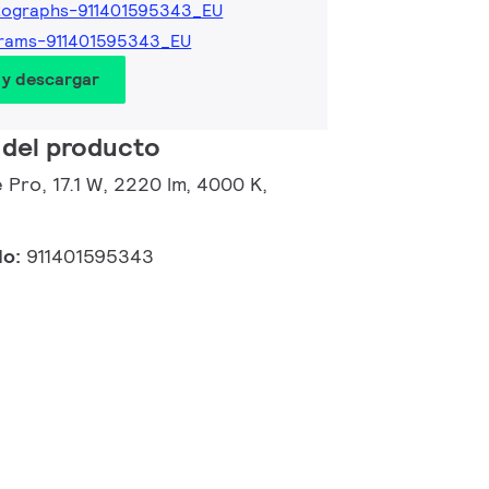
tographs-911401595343_EU
grams-911401595343_EU
 y descargar
 del producto
 Pro, 17.1 W, 2220 lm, 4000 K,
do:
911401595343