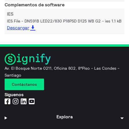
Complementos de software
IES
IES File - DN591B LED22/830 P18PSD D125 WB G2
ies 1.1 kB
Descargar
Av. El Bosque Norte 0211, Oficina 802, 8°Piso - Las Condes -
Santiago
Contáctanos
Síguenos
Explora