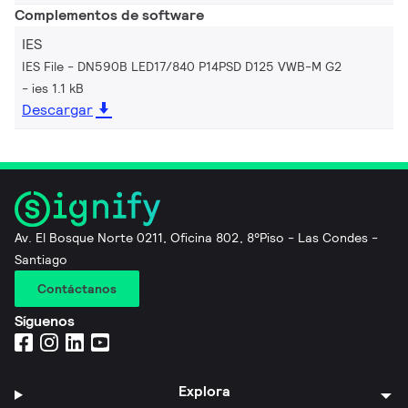
Complementos de software
IES
IES File - DN590B LED17/840 P14PSD D125 VWB-M G2
ies 1.1 kB
Descargar
Av. El Bosque Norte 0211, Oficina 802, 8°Piso - Las Condes -
Santiago
Contáctanos
Síguenos
Explora