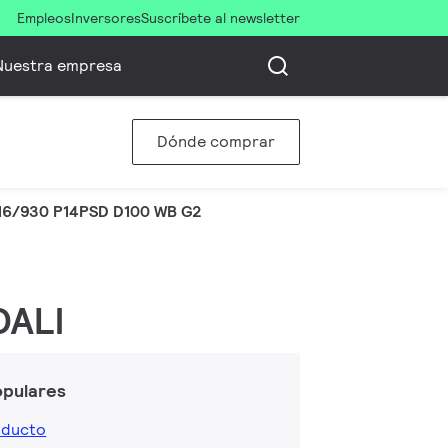
Empleos
Inversores
Suscríbete al newsletter
Nuestra empresa
Dónde comprar
6/930 P14PSD D100 WB G2
DALI
opulares
oducto