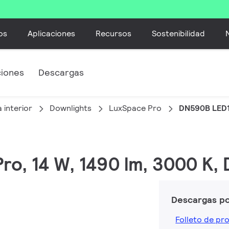
os
Aplicaciones
Recursos
Sostenibilidad
ciones
Descargas
 interior
Downlights
LuxSpace Pro
DN590B LED1
ro, 14 W, 1490 lm, 3000 K, 
Descargas p
Folleto de pr