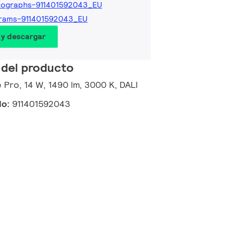
tographs-911401592043_EU
rams-911401592043_EU
 y descargar
 del producto
 Pro, 14 W, 1490 lm, 3000 K, DALI
do:
911401592043