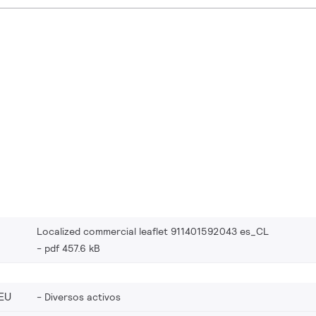
Localized commercial leaflet 911401592043 es_CL
pdf 457.6 kB
EU
Diversos activos