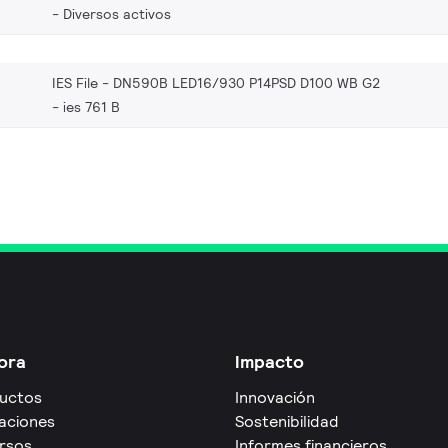
Diversos activos
IES File - DN590B LED16/930 P14PSD D100 WB G2
ies 761 B
ora
Impacto
uctos
Innovación
caciones
Sostenibilidad
rsos
Informes financieros