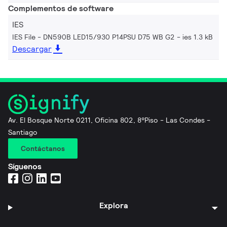
Complementos de software
IES
IES File - DN590B LED15/930 P14PSU D75 WB G2
ies 1.3 kB
Descargar
Av. El Bosque Norte 0211, Oficina 802, 8°Piso - Las Condes -
Santiago
Contáctanos
Síguenos
Explora