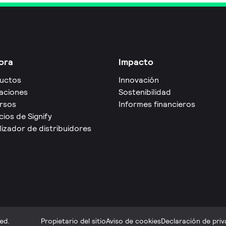
ora
Impacto
uctos
Innovación
caciones
Sostenibilidad
rsos
Informes financieros
cios de Signify
izador de distribuidores
ed.
Propietario del sitio
Aviso de cookies
Declaración de priv