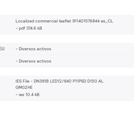
Localized commercial leaflet 911401576844 es_CL
pdf 374.6 kB
EU
Diversos activos
Diversos activos
IES File - DN391B LED12/840 P11PSD D150 AL
GMG2HE
ies 10.4 kB