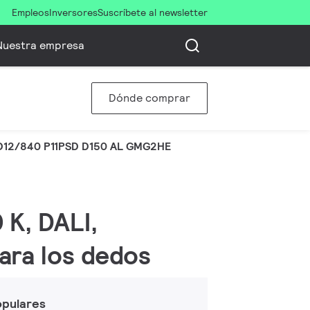
Empleos
Inversores
Suscríbete al newsletter
Nuestra empresa
Dónde comprar
D12/840 P11PSD D150 AL GMG2HE
 K, DALI,
para los dedos
opulares