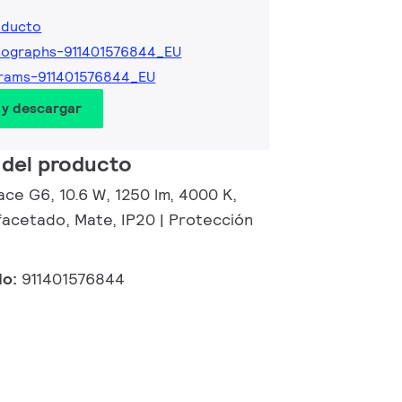
oducto
tographs-911401576844_EU
rams-911401576844_EU
 y descargar
 del producto
ce G6, 10.6 W, 1250 lm, 4000 K,
 facetado, Mate, IP20 | Protección
do:
911401576844