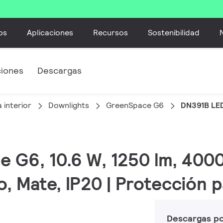
os
Aplicaciones
Recursos
Sostenibilidad
ciones
Descargas
 interior
Downlights
GreenSpace G6
DN391B LE
e G6, 10.6 W, 1250 lm, 4000
, Mate, IP20 | Protección 
Descargas p