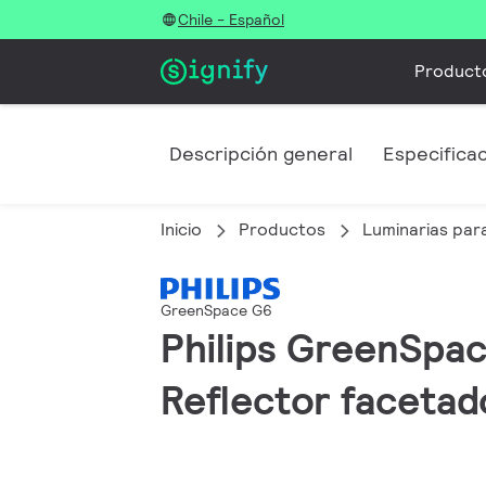
Chile - Español
Product
Descripción general
Especifica
Inicio
Productos
Luminarias para
GreenSpace G6
Philips GreenSpac
Reflector facetado