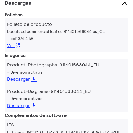
Descargas
Folletos
Folleto de producto
Localized commercial leaflet 911401568044 es_CL
pdf 374.4 kB
Ver
Imágenes
Product-Photographs-911401568044_EU
Diversos activos
Descargar
Product-Diagrams-911401568044_EU
Diversos activos
Descargar
Complementos de software
IES
IES File - DN392B LED22/865 P17PSD D150 ALWP GMG2HE