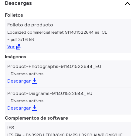
Descargas
Folletos
Folleto de producto
Localized commercial leaflet 911401522644 es_CL
pdf 371.6 kB
Ver
Imágenes
Product-Photographs-911401522644_EU
Diversos activos
Descargar
Product-Diagrams-911401522644_EU
Diversos activos
Descargar
Complementos de software
IES
IES File - DN392B LED18/840 P14PSU D200 ALWP GMG2HE