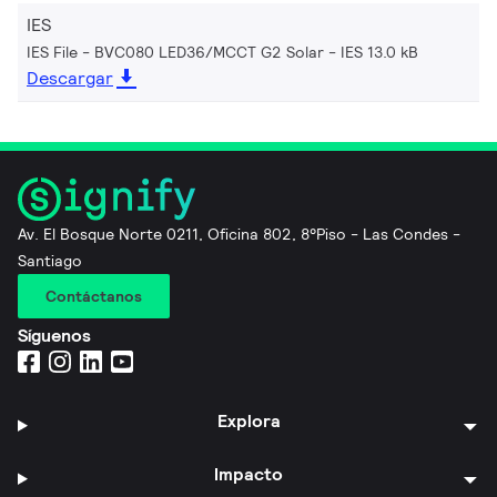
IES
IES File - BVC080 LED36/MCCT G2 Solar
IES 13.0 kB
Descargar
Av. El Bosque Norte 0211, Oficina 802, 8°Piso - Las Condes -
Santiago
Contáctanos
Síguenos
Explora
Impacto